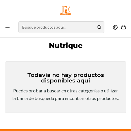
⚠️
Atención:
Nuestro stock online es independiente de la tienda física.
Compre por la web para garantizar sus productos y espere nuestra
confirmación de retiro.
Inicio
Marcas
Nutrique
Nutrique
Todavía no hay productos
disponibles aquí
Puedes probar a buscar en otras categorías o utilizar
la barra de búsqueda para encontrar otros productos.