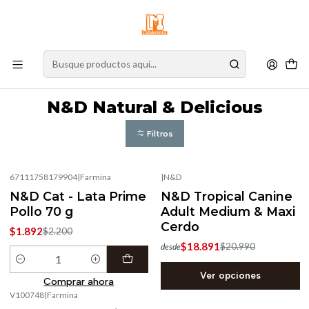
⚠️
Atención:
Nuestro stock online es independiente de la tienda física.
Compre por la web para garantizar sus productos y espere nuestra
confirmación de retiro.
Inicio
Marcas
N&D Natural & Delicious
N&D Natural & Delicious
Filtros
67111758179904
|
Farmina
|
N&D
-14%
OFF
-10%
OFF
N&D Cat - Lata Prime
N&D Tropical Canine
Pollo 70 g
Adult Medium & Maxi
Cerdo
$1.892
$2.200
$18.891
$20.990
desde
Cantidad
Ver opciones
Comprar ahora
V100748
|
Farmina