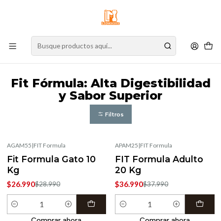
⚠️
Atención:
Nuestro stock online es independiente de la tienda física.
Compre por la web para garantizar sus productos y espere nuestra
confirmación de retiro.
Inicio
Marcas
Fit Fórmula: Alta Digestibilidad y Sabor Superior
Fit Fórmula: Alta Digestibilidad
y Sabor Superior
Filtros
AGAM55
|
FIT Formula
APAM25
|
FIT Formula
-7%
OFF
-3%
OFF
Fit Formula Gato 10
FIT Formula Adulto
Kg
20 Kg
$26.990
$36.990
$28.990
$37.990
Cantidad
Cantidad
Comprar ahora
Comprar ahora