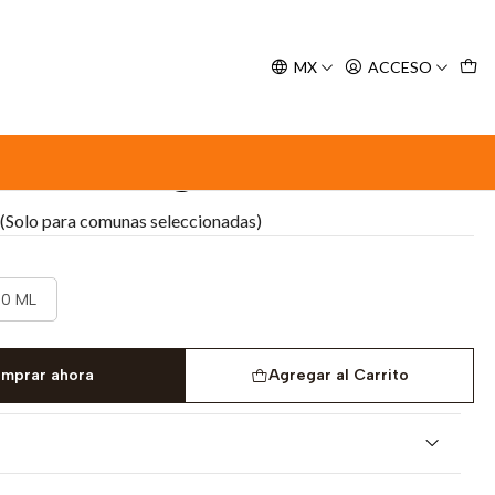
y espere nuestra confirmación de retiro.
MX
ACCESO
egro
 Perro Negro
(Solo para comunas seleccionadas)
0 ML
mprar ahora
Agregar al Carrito