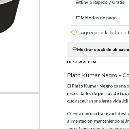
Envío Rápido y Gratis
Métodos de pago
Agregar a la lista de 
Mostrar stock de ubicaci
DESCRIPCIÓN
Plato Kumar Negro – C
El
Plato Kumar Negro
es una o
necesidades de
perros de tod
que aseguran una larga vida útil 
Cuenta con una
base antidesli
alimentación, manteniendo el áre
agua fresca
como alimento se