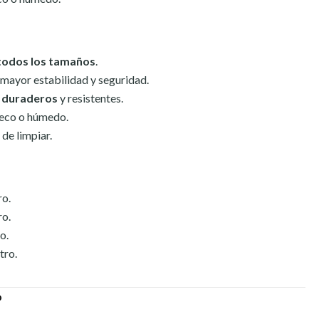
todos los tamaños
.
mayor estabilidad y seguridad.
 duraderos
y resistentes.
seco o húmedo.
 de limpiar.
ro.
ro.
o.
tro.
O