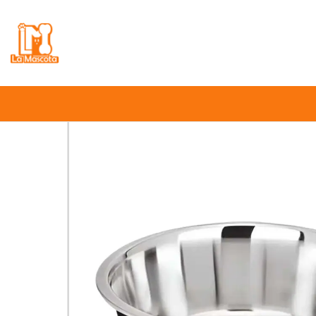
⚠️
Atención:
Nuestro stock online es in
Inic