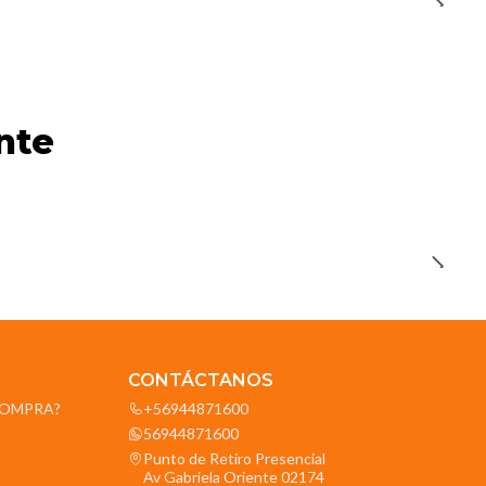
nte
CONTÁCTANOS
OCOMPRA?
+56944871600
56944871600
Punto de Retiro Presencial
Av Gabriela Oriente 02174