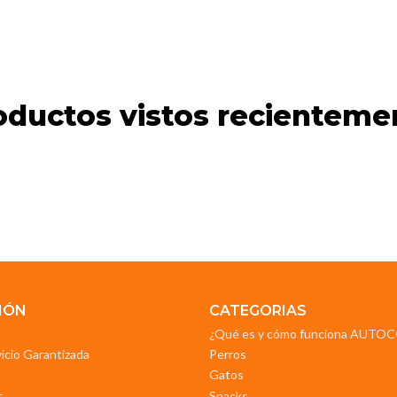
oductos vistos recienteme
IÓN
CATEGORIAS
¿Qué es y cómo funciona AUT
vicio Garantizada
Perros
Gatos
s
Snacks