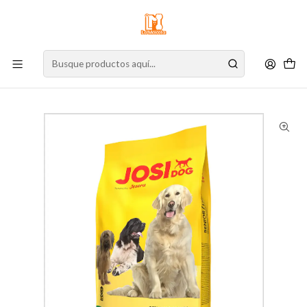
⚠️
Atención:
Nuestro stock online es independiente de la tienda física.
Compre por la web para garantizar sus productos y espere nuestra
confirmación de retiro.
Inicio
Perro
Alimento para Perros
Alimento Seco
Perro Senior
Josera Josidog Senior Light - 15 Kg