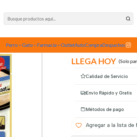
dependiente de la tienda física. Compre por la web para garantizar sus productos 
to
Alimento para Gatos
Snacks
Cremosos
Churu Skin & Coat Atún
|
Perro
Gato
Farmacia
Outlet
Churu Skin &
AutoCompra
Despachos
LLEGA HOY
(Solo pa
Calidad de Servicio
Envío Rápido y Gratis
Métodos de pago
Agregar a la lista de 