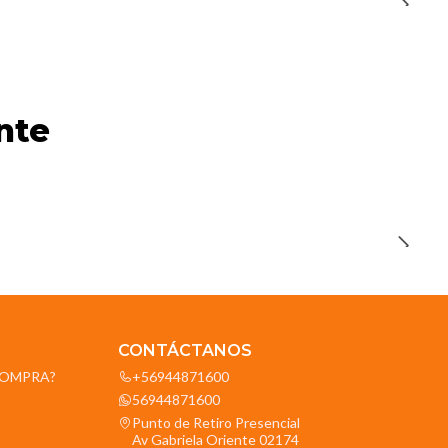
nte
CONTÁCTANOS
OCOMPRA?
+56944871600
56944871600
Punto de Retiro Presencial
Av Gabriela Oriente 02174