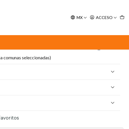
y espere nuestra confirmación de retiro.
MX
ACCESO
 Gato 56 g
 Coat Atún Gato 56 g
ra comunas seleccionadas)
favoritos