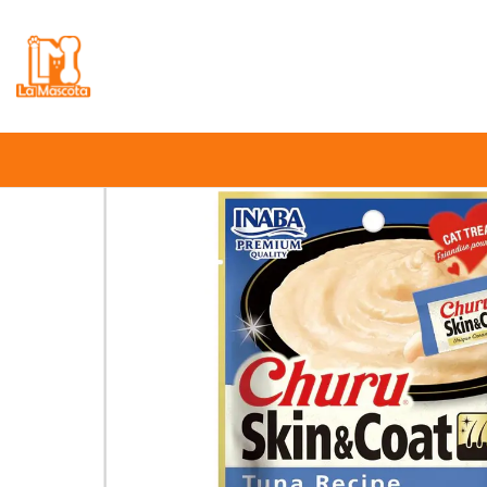
⚠️
Atención:
Nuestro stock online es in
Inicio
Ga