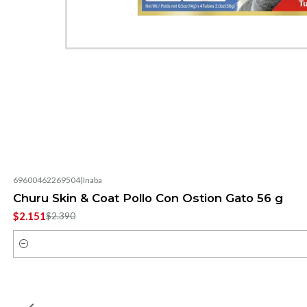
69600462269504
|
Inaba
-10%
OFF
Churu Skin & Coat Pollo Con Ostion Gato 56 g
$2.151
$2.390
Cantidad