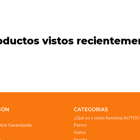
oductos vistos recienteme
IÓN
CATEGORIAS
¿Qué es y cómo funciona AUT
vicio Garantizada
Perros
Gatos
s
Snacks