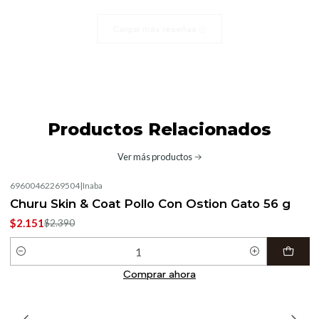
Cargar más reseñas
Productos Relacionados
Ver más productos
69600462269504
|
Inaba
-10%
OFF
Churu Skin & Coat Pollo Con Ostion Gato 56 g
$2.151
$2.390
Cantidad
Comprar ahora