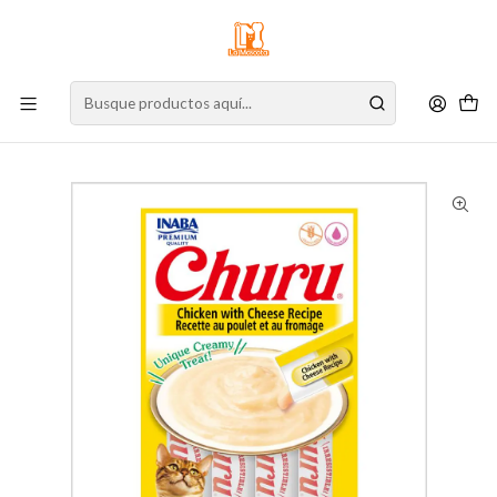
⚠️
Atención:
Nuestro stock online es independiente de la tienda física.
Compre por la web para garantizar sus productos y espere nuestra
confirmación de retiro.
Inicio
Gato
Alimento para Gatos
Snacks
Cremosos
Churu Gato Pollo con Queso 56 g