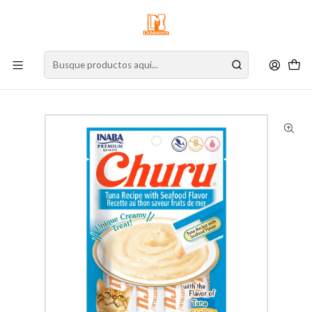
⚠️
Atención:
Nuestro stock online es independiente de la tienda física.
Compre por la web para garantizar sus productos y espere nuestra
confirmación de retiro.
Inicio
Gato
Alimento para Gatos
Snacks
Cremosos
Churu Gato Atún con Marisco 56 g