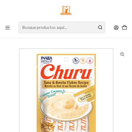
⚠️
Atención:
Nuestro stock online es independiente de la tienda física.
Compre por la web para garantizar sus productos y espere nuestra
confirmación de retiro.
Inicio
Gato
Alimento para Gatos
Snacks
Cremosos
Churu Gato Atún con Hojuelas de Bonito 56 g