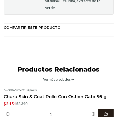
vitamina E, taurina, extracto de té
verde.
COMPARTIR ESTE PRODUCTO
Productos Relacionados
Ver más productos
69600462269504
|
Inaba
-10%
OFF
Churu Skin & Coat Pollo Con Ostion Gato 56 g
$2.151
$2.390