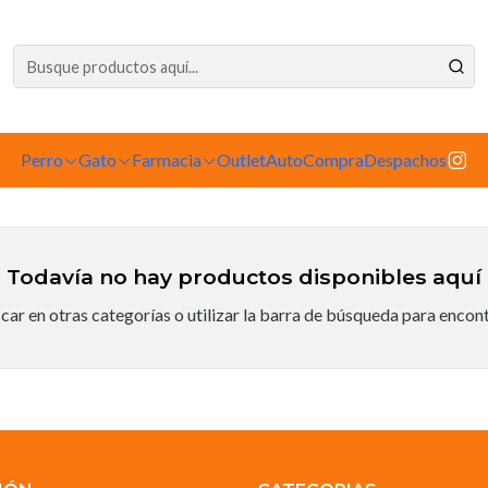
dependiente de la tienda física. Compre por la web para garantizar sus productos 
Inicio
Huesitos
Huesitos
Perro
Gato
Farmacia
Outlet
AutoCompra
Despachos
Todavía no hay productos disponibles aquí
ar en otras categorías o utilizar la barra de búsqueda para encon