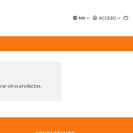
y espere nuestra confirmación de retiro.
MX
ACCESO
trar otros productos.