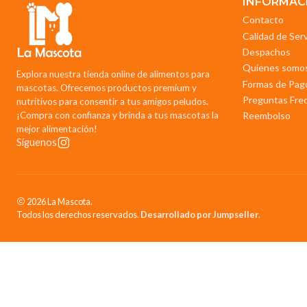
INFORMAC
Contacto
Calidad de Ser
Despachos
Quienes somo
Explora nuestra tienda online de alimentos para
Formas de Pag
mascotas. Ofrecemos productos premium y
Preguntas Fre
nutritivos para consentir a tus amigos peludos.
¡Compra con confianza y brinda a tus mascotas la
Reembolso
mejor alimentación!
Síguenos
2026 La Mascota.
Todos los derechos reservados.
Desarrollado por Jumpseller
.