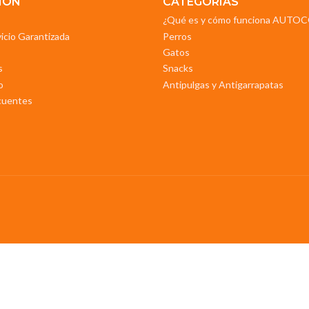
IÓN
CATEGORIAS
¿Qué es y cómo funciona AUT
vicio Garantizada
Perros
Gatos
s
Snacks
o
Antipulgas y Antigarrapatas
cuentes