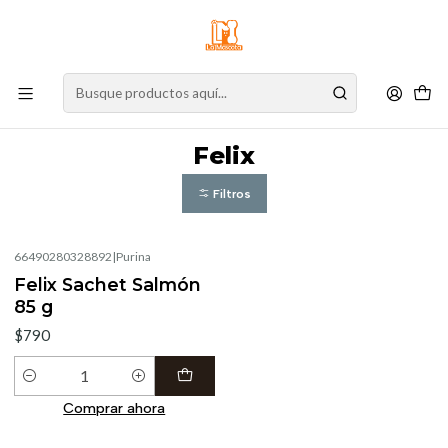
⚠️
Atención:
Nuestro stock online es independiente de la tienda física.
Compre por la web para garantizar sus productos y espere nuestra
confirmación de retiro.
Inicio
Felix
Felix
Filtros
66490280328892
|
Purina
Felix Sachet Salmón
85 g
$790
Cantidad
Comprar ahora