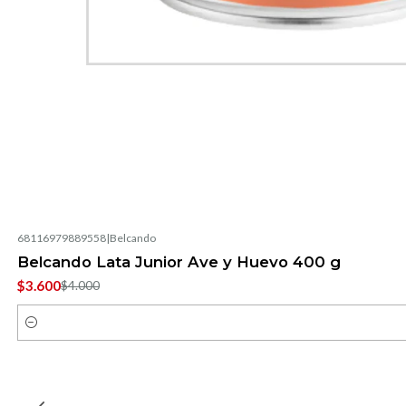
68116979889558
|
Belcando
-10%
OFF
Belcando Lata Junior Ave y Huevo 400 g
$3.600
$4.000
Cantidad