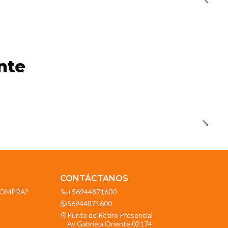
nte
CONTÁCTANOS
OCOMPRA?
+56944871600
56944871600
Punto de Retiro Presencial
Av Gabriela Oriente 02174