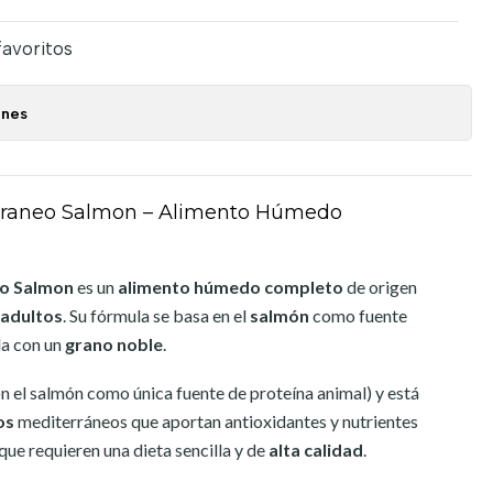
favoritos
ones
erraneo Salmon – Alimento Húmedo
eo Salmon
es un
alimento húmedo completo
de origen
 adultos
. Su fórmula se basa en el
salmón
como fuente
da con un
grano noble
.
n el salmón como única fuente de proteína animal) y está
os
mediterráneos que aportan antioxidantes y nutrientes
 que requieren una dieta sencilla y de
alta calidad
.