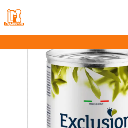
⚠️
Atención:
Nuestro stock online es in
Inicio
Perro
Alim