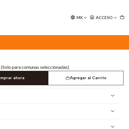
y espere nuestra confirmación de retiro.
MX
ACCESO
neo Salmon - 400 g
erro Mediterraneo Salmon
(Solo para comunas seleccionadas)
mprar ahora
Agregar al Carrito