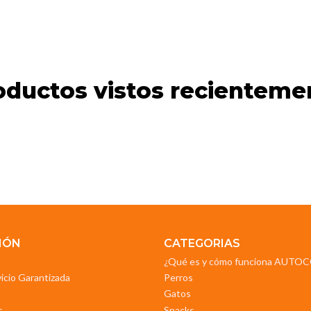
oductos vistos recienteme
IÓN
CATEGORIAS
¿Qué es y cómo funciona AUT
vicio Garantizada
Perros
Gatos
s
Snacks