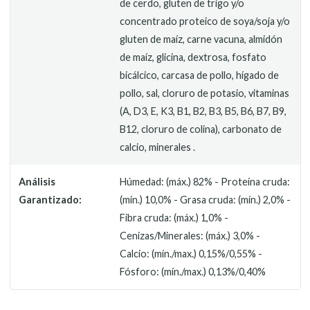
de cerdo, gluten de trigo y/o
concentrado proteico de soya/soja y/o
gluten de maíz, carne vacuna, almidón
de maíz, glicina, dextrosa, fosfato
bicálcico, carcasa de pollo, hígado de
pollo, sal, cloruro de potasio, vitaminas
(A, D3, E, K3, B1, B2, B3, B5, B6, B7, B9,
B12, cloruro de colina), carbonato de
calcio, minerales .
Análisis
Húmedad: (máx.) 82% - Proteína cruda:
Garantizado:
(mín.) 10,0% - Grasa cruda: (mín.) 2,0% -
Fibra cruda: (máx.) 1,0% -
Cenizas/Minerales: (máx.) 3,0% -
Calcio: (mín./max.) 0,15%/0,55% -
Fósforo: (mín./max.) 0,13%/0,40%