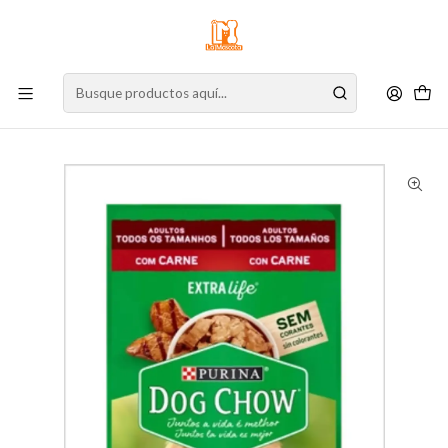
⚠️
Atención:
Nuestro stock online es independiente de la tienda física.
Compre por la web para garantizar sus productos y espere nuestra
confirmación de retiro.
Inicio
Perro
Alimento para Perros
Alimento Húmedo
Sachet
Dog Chow Sachet Carne