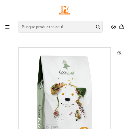
⚠️
Atención:
Nuestro stock online es independiente de la tienda física.
Compre por la web para garantizar sus productos y espere nuestra
confirmación de retiro.
Inicio
Perro
Alimento para Perros
Alimento Seco
Cachorro
Cooking Dog Puppy