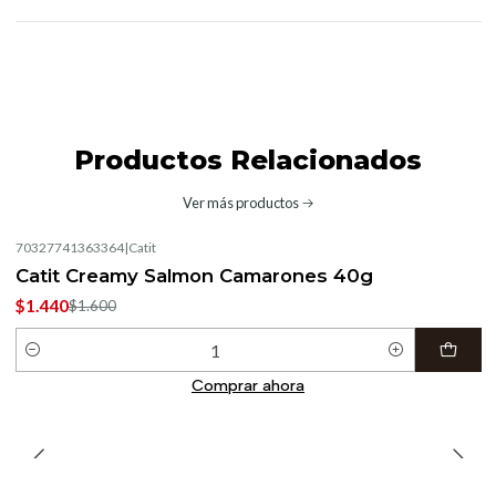
Productos Relacionados
Ver más productos
70327741363364
|
Catit
-10%
OFF
Catit Creamy Salmon Camarones 40g
$1.440
$1.600
Cantidad
Comprar ahora