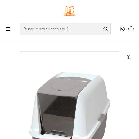
⚠️
Atención:
Nuestro stock online es independiente de la tienda física.
Compre por la web para garantizar sus productos y espere nuestra
confirmación de retiro.
Inicio
Gato
Accesorios
Baños
Catit Baño Sanitario Con Cubierta Gris 1 un