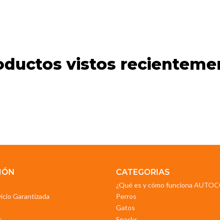
oductos vistos recienteme
IÓN
CATEGORIAS
¿Qué es y cómo funciona AUT
vicio Garantizada
Perros
Gatos
s
Snacks