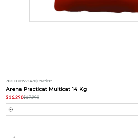
70300301991470
|
Practicat
-9%
OFF
Arena Practicat Multicat 14 Kg
$16.290
$17.990
Cantidad