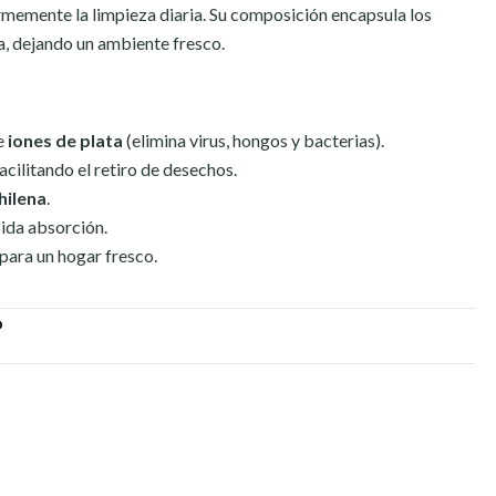
normemente la limpieza diaria. Su composición encapsula los
a, dejando un ambiente fresco.
e
iones de plata
(elimina virus, hongos y bacterias).
facilitando el retiro de desechos.
hilena
.
ida absorción.
para un hogar fresco.
O