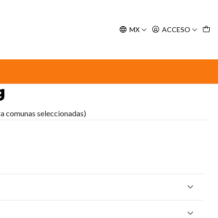
y espere nuestra confirmación de retiro.
MX
ACCESO
10 Kg
inante TOP K9 Pasión
g
ra comunas seleccionadas)