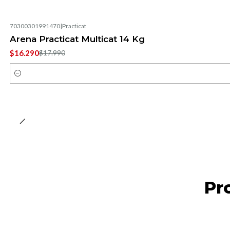
70300301991470
|
Practicat
-9%
OFF
Arena Practicat Multicat 14 Kg
$16.290
$17.990
Cantidad
Pr