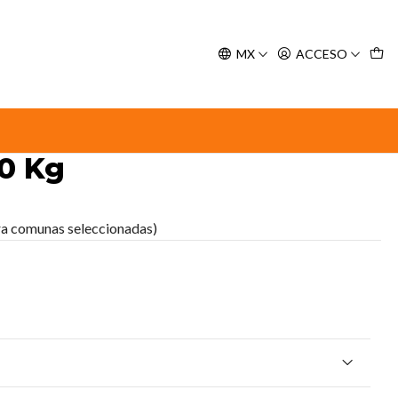
y espere nuestra confirmación de retiro.
MX
ACCESO
 10 Kg
inante TOP K9 Aroma
10 Kg
ra comunas seleccionadas)