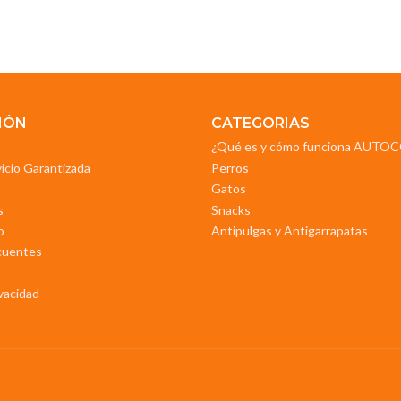
IÓN
CATEGORIAS
¿Qué es y cómo funciona AUT
vicio Garantizada
Perros
Gatos
s
Snacks
o
Antipulgas y Antigarrapatas
cuentes
ivacidad