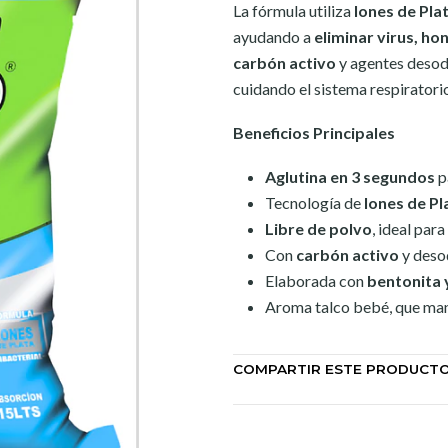
La fórmula utiliza
Iones de Pla
ayudando a
eliminar virus, ho
carbón activo
y agentes desod
cuidando el sistema respiratori
Beneficios Principales
Aglutina en 3 segundos
p
Tecnología de
Iones de Pl
Libre de polvo
, ideal par
Con
carbón activo
y desod
Elaborada con
bentonita 
Aroma talco bebé, que man
COMPARTIR ESTE PRODUCT